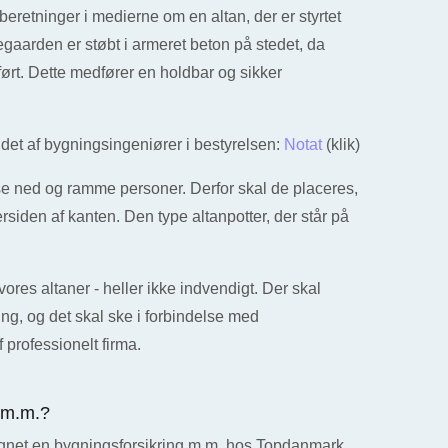
eretninger i medierne om en altan, der er styrtet
tegaarden er støbt i armeret beton på stedet, da
rt. Dette medfører en holdbar og sikker
jdet af bygningsingeniører i bestyrelsen:
Notat
(klik)
e ned og ramme personer. Derfor skal de placeres,
siden af kanten. Den type altanpotter, der står på
.
ores altaner - heller ikke indvendigt. Der skal
ng, og det skal ske i forbindelse med
 professionelt firma.
 m.m.?
egnet en bygningsforsikring m.m. hos Topdanmark.