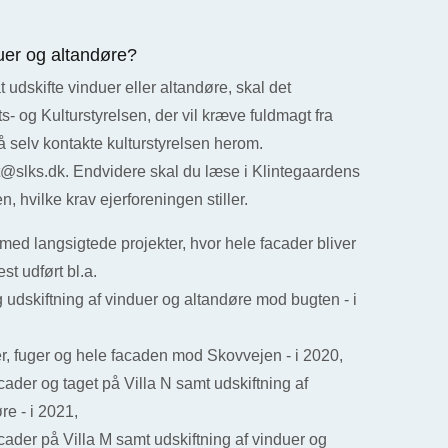
duer og altandøre?
 udskifte vinduer eller altandøre, skal det
s- og Kulturstyrelsen, der vil kræve fuldmagt fra
 selv kontakte kulturstyrelsen herom.
t@slks.dk. Endvidere skal du læse i Klintegaardens
 hvilke krav ejerforeningen stiller.
med langsigtede projekter, hvor hele facader bliver
st udført bl.a.
 udskiftning af vinduer og altandøre mod bugten - i
er, fuger og hele facaden mod Skovvejen - i 2020,
acader og taget på Villa N samt udskiftning af
re - i 2021,
acader på Villa M samt udskiftning af vinduer og