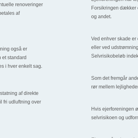
tuelle renoveringer
Forsikringen dækker 
betales af
og andet.
Ved enhver skade er d
eller ved udstrømning 
tning også er
Selvrisikobeløb indek
n et standard
es i hver enkelt sag.
Som det fremgår ande
rør mellem lejlighede
statning af direkte
 fri udluftning over
Hvis ejerforeningen 
selvrisikoen og udfor