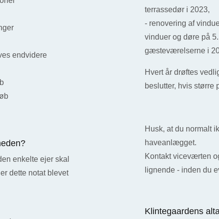
ioner
terrassedør i 2023,
- renovering af vind
inger
vinduer og døre på 5
gæsteværelserne i 2
ves endvidere
Hvert år drøftes ved
øb
beslutter, hvis større 
løb
Husk, at du normalt i
gheden?
haveanlægget.
Kontakt viceværten og 
en enkelte ejer skal
lignende - inden du ev
 er dette notat blevet
Klintegaardens alt