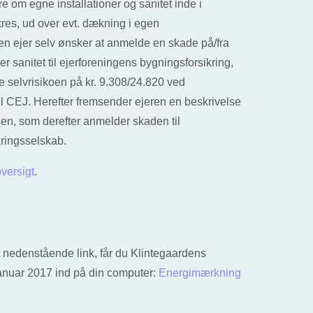
e om egne installationer og sanitet inde i
kres, ud over evt. dækning i egen
 en ejer selv ønsker at anmelde en skade på/fra
ler sanitet til ejerforeningens bygningsforsikring,
le selvrisikoen på kr. 9.308/24.820 ved
il CEJ. Herefter fremsender ejeren en beskrivelse
lsen, som derefter anmelder skaden til
kringsselskab.
oversigt
.
t nedenstående link, får du Klintegaardens
anuar 2017 ind på din computer:
Energimærkning