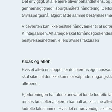
Det er vigtigt, at alle ejere bliver behandlet ens, og 
gennemsigtighed i spørgsmålets håndtering. Derfor
tvivlsspørgsmål afgjort af de samme bestyrelsesm
Viceværten kan ikke bestille håndværker til at udfør
Klintegaarden. Alt arbejde skal forhåndsgodkendes 
bestyrelsesmedlem, ellers afvises fakturaen
Kloak og afløb
Hvis et afløb er stoppet, er det ejerens eget ansvar
skal sikre, at der ikke kommer vatpinde, engangsklude
afløbene.
Ejerforeningen har alene ansvaret for de lodrette f
renses først efter at ejeren har haft adskilt sine aflø
lodrette faldstamme. Hvis det er nødvendigt, skiftes