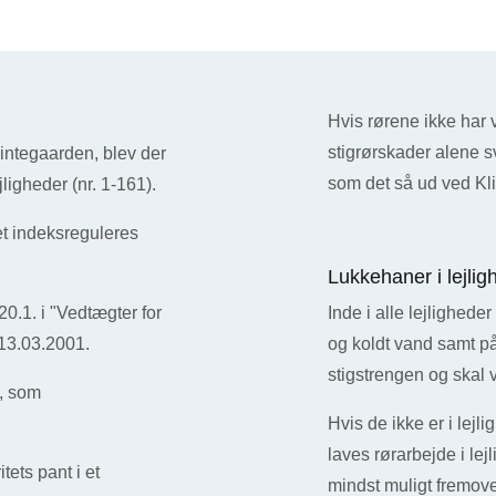
Hvis rørene ikke har v
stigrørskader alene sv
lintegaarden, blev der
som det så ud ved Kl
jligheder (nr. 1-161).
det indeksreguleres
Lukkehaner i lejli
 20.1. i "Vedtægter for
Inde i alle lejlighed
 13.03.2001.
og koldt vand samt på
stigstrengen og skal v
, som
Hvis de ikke er i lejl
laves rørarbejde i le
tets pant i et
mindst muligt fremov