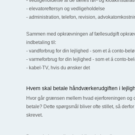
- vedligeholdelse af de fælles rør- og kloakinstallat
- elevatoreftersyn og vedligeholdelse
- administration, telefon, revision, advokatomkostn
Sammen med opkrævningen af fællesudgift opkræ
indbetaling til:
- vandforbrug for din lejlighed - som et á conto-bel
- varmeforbrug for din lejlighed - som et á conto-be
- kabel-TV, hvis du ønsker det
Hvem skal betale håndværkerudgiften i lejli
Hvor går grænsen mellem hvad ejerforeningen og d
betale? Dette spørgsmål bliver ofte stillet, så derfor
skrevet.