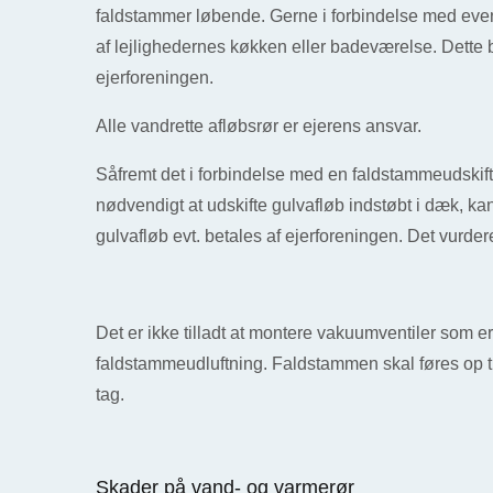
faldstammer løbende. Gerne i forbindelse med even
af lejlighedernes køkken eller badeværelse. Dette 
ejerforeningen.
Alle vandrette afløbsrør er ejerens ansvar.
Såfremt det i forbindelse med en faldstammeudskif
nødvendigt at udskifte gulvafløb indstøbt i dæk, ka
gulvafløb evt. betales af ejerforeningen. Det vurder
Det er ikke tilladt at montere vakuumventiler som er
faldstammeudluftning. Faldstammen skal føres op til
tag.
Skader på vand- og varmerør