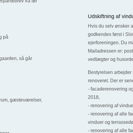
rpantebrev fra før
Udskiftning af vin
Hvis du selv ønsker at
godkendes først i Slot
g på
ejerforeningen. Du må
Mailadressen er: pos
egaarden, så går
vedtægter og husorden,
Bestyrelsen arbejder 
renoveret. Der er sene
- facaderenovering og
2018,
erum, gæsteværelser,
- renovering af vindu
- renovering af alle f
vinduer og terrassedø
- renovering af alle f