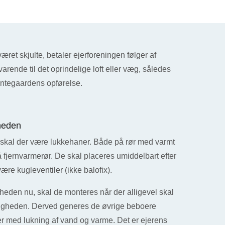
æret skjulte, betaler ejerforeningen følger af
arende til det oprindelige loft eller væg, således
integaardens opførelse.
gheden
er skal der være lukkehaner. Både på rør med varmt
 fjernvarmerør. De skal placeres umiddelbart efter
ære kugleventiler (ikke balofix).
igheden nu, skal de monteres når der alligevel skal
jligheden. Derved generes de øvrige beboere
er med lukning af vand og varme. Det er ejerens