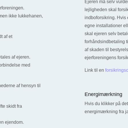
Ejeren må selv vurder
erforeningen.
lejligheden skal forsi
, men ikke lukkehanen,
indboforsikring. Hvis
egne installationer el
skal ejeren selv beta
t af et
forhåndsindbetaling t
af skaden til bestyre
etales af ejeren.
ejerforeningens forsi
forbindelse med
Link til en
forsikrings
hederne af hensyn til
Energimærkning
Hvis du klikker på de
te skidt fra
energimærkning fra j
l en ejendom.