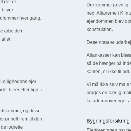
at der er
Der kommer jævnligt b
 bliver
ned. Altanerne i Klin
edlemmer hver gang.
ejendommen blev opfø
konstruktion.
e arbejde i
af et
Dette notat er udarbe
Altankasser kan blæs
så de hænger på inder
kanten, er ikke tilladt
. Lejlighedens ejer
Vi må ikke selv male v
, bleer eller lign. i
bruges en særlig mali
facaderenoveringer af
aldstammer, og disse
bsrør helt frem til den
Bygningsforsikring
 de lodrette
Ejerforeningen har t