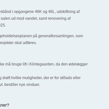
uesbånd i opgangene 46K og 46L, udskiftning af
. salen ud mod vandet, samt renovering af
025.
ligeholdelsesplanen på generalforsamlingen, som
projekter skal udføres.
kke må bruge lift i Klintegaarden, da den ødelægger
drøft hvilke muligheder, der er for stillads eller
t. bestiller nye vinduer.
aner?