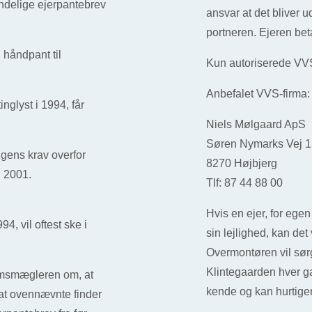
ndelige ejerpantebrev
ansvar at det bliver ud
portneren. Ejeren beta
i håndpant til
Kun autoriserede VVS
Anbefalet VVS-firma
inglyst i 1994, får
Niels Mølgaard ApS
Søren Nymarks Vej 1
ngens krav overfor
8270 Højbjerg
g 2001.
Tlf: 87 44 88 00
Hvis en ejer, for egen
94, vil oftest ske i
sin lejlighed, kan de
Overmontøren vil sørge
Klintegaarden hver g
omsmægleren om, at
kende og kan hurtiger
 at ovennævnte finder