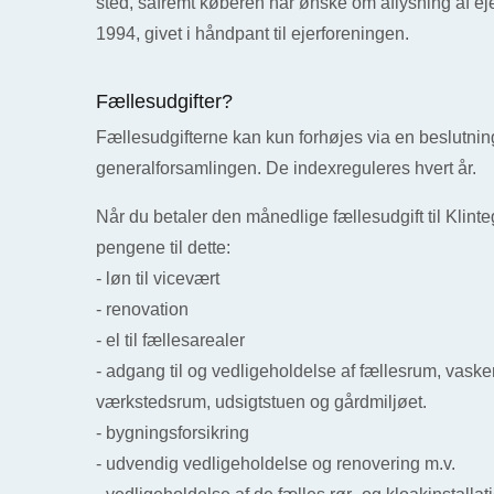
sted, såfremt køberen har ønske om aflysning af eje
1994, givet i håndpant til ejerforeningen.
Fællesudgifter?
Fællesudgifterne kan kun forhøjes via en beslutnin
generalforsamlingen. De indexreguleres hvert år.
Når du betaler den månedlige fællesudgift til Klint
pengene til dette:
- løn til vicevært
- renovation
- el til fællesarealer
- adgang til og vedligeholdelse af fællesrum, vask
værkstedsrum, udsigtstuen og gårdmiljøet.
- bygningsforsikring
- udvendig vedligeholdelse og renovering m.v.